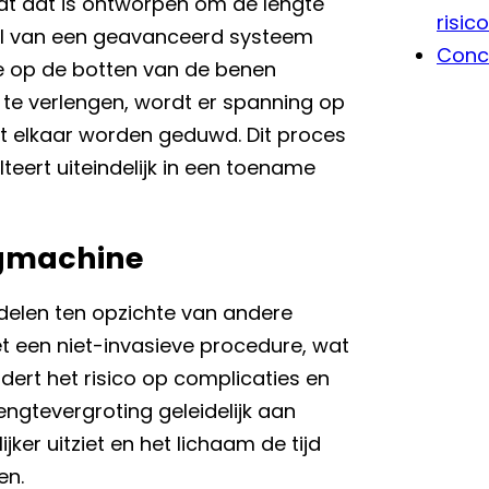
t dat is ontworpen om de lengte
risico
del van een geavanceerd systeem
Conc
ie op de botten van de benen
 te verlengen, wordt er spanning op
t elkaar worden geduwd. Dit proces
teert uiteindelijk in een toename
ngmachine
delen ten opzichte van andere
t een niet-invasieve procedure, wat
ndert het risico op complicaties en
engtevergroting geleidelijk aan
jker uitziet en het lichaam de tijd
en.