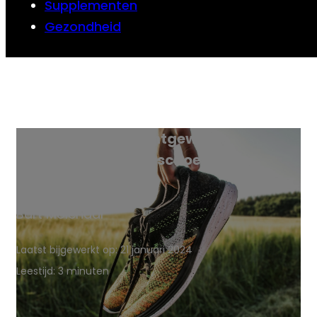
Supplementen
Gezondheid
Beste lichtgewicht
trainingsschoenen
Bart Molenaar
Laatst bijgewerkt op: 21 januari 2024
Leestijd: 3 minuten