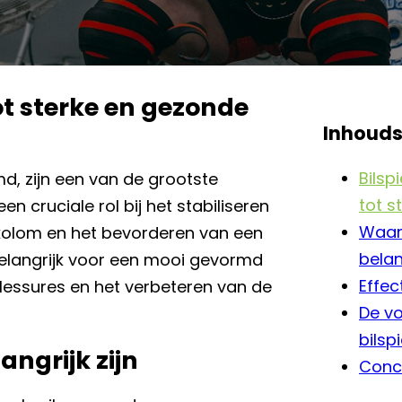
tot sterke en gezonde
Inhoud
Bilsp
md, zijn een van de grootste
tot s
n cruciale rol bij het stabiliseren
Waar
kolom en het bevorderen van een
belang
 belangrijk voor een mooi gevormd
Effec
essures en het verbeteren van de
De vo
bilsp
ngrijk zijn
Conc