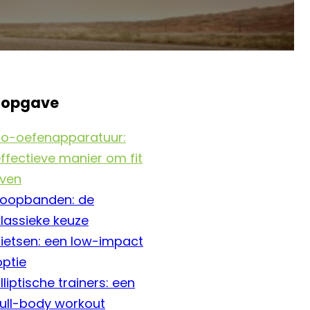
sopgave
io-oefenapparatuur:
ffectieve manier om fit
jven
Loopbanden: de
klassieke keuze
Fietsen: een low-impact
optie
Elliptische trainers: een
full-body workout