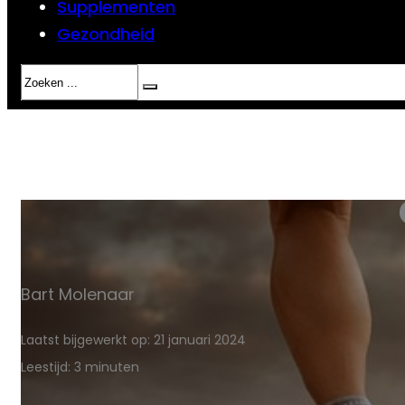
Supplementen
Gezondheid
Zoeken
Bart Molenaar
Laatst bijgewerkt op: 21 januari 2024
Leestijd: 3 minuten