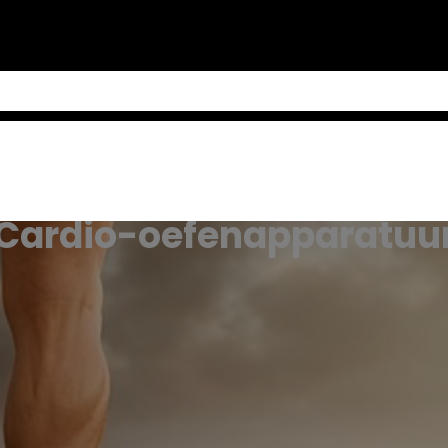
Cardio-oefenapparatuu