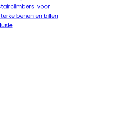
Stairclimbers: voor
sterke benen en billen
lusie