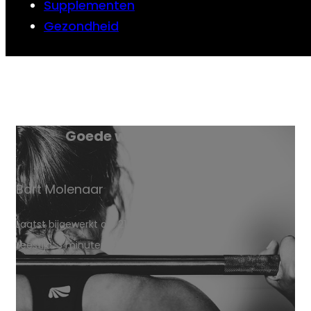
Supplementen
Gezondheid
Goede workout nummers
Bart Molenaar
Laatst bijgewerkt op: 21 januari 2024
Leestijd: 3 minuten