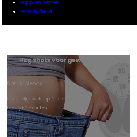
Supplementen
Gezondheid
Hcg shots voor gewichtsverlies
Bart Molenaar
Laatst bijgewerkt op: 21 januari 2024
Leestijd: 3 minuten