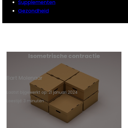
Supplementen
Gezondheid
Isometrische contractie
Bart Molenaar
Laatst bijgewerkt op: 21 januari 2024
Leestijd: 3 minuten