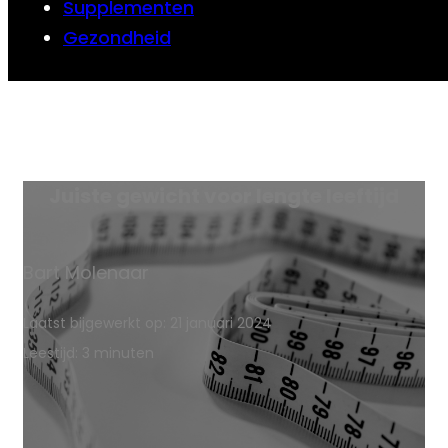
Supplementen
Gezondheid
Juiste gewicht voor lengte leeftijd
Bart Molenaar
Laatst bijgewerkt op: 21 januari 2024
Leestijd: 3 minuten