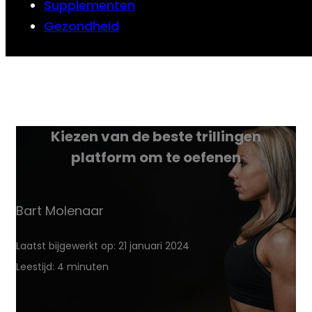
Supplementen
Gezondheid
Kiezen van de beste trillingen
platform om te oefenen
Bart Molenaar
Laatst bijgewerkt op: 21 januari 2024
Leestijd: 4 minuten