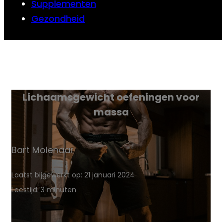
Supplementen
Gezondheid
Lichaamsgewicht oefeningen voor
massa
Bart Molenaar
Laatst bijgewerkt op: 21 januari 2024
Leestijd: 3 minuten