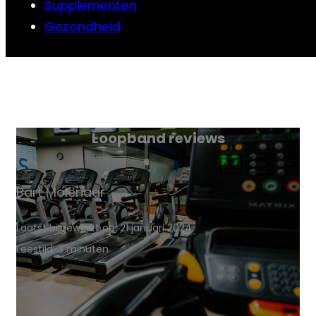
Supplementen
Gezondheid
Loopband reviews
Bart Molenaar
Laatst bijgewerkt op: 21 januari 2024
Leestijd: 3 minuten