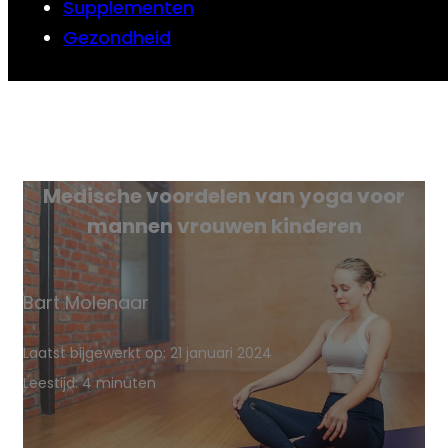
Supplementen
Gezondheid
Medische voordelen van yoga voor
mannen vrouwen kinderen
Bart Molenaar
Laatst bijgewerkt op: 21 januari 2024
Leestijd: 4 minuten