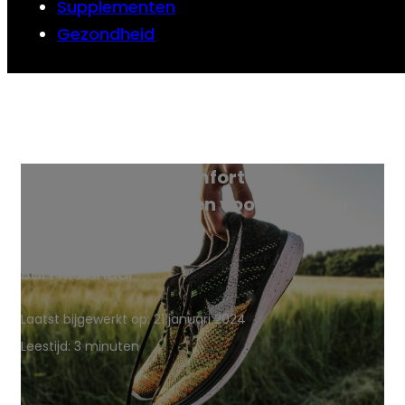
Supplementen
Gezondheid
Meest comfortabele
wandelschoenen voor vrouwen
Bart Molenaar
Laatst bijgewerkt op: 21 januari 2024
Leestijd: 3 minuten