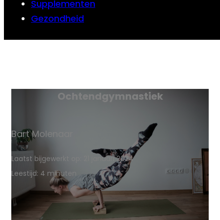
Supplementen
Gezondheid
Ochtendgymnastiek
Bart Molenaar
Laatst bijgewerkt op: 21 januari 2024
Leestijd: 4 minuten