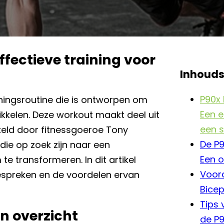
fectieve training voor
Inhoud
P90x 
iningsroutine die is ontworpen om
Een e
ikkelen. Deze workout maakt deel uit
een s
keld door fitnessgoeroe Tony
De P9
ie op zoek zijn naar een
Een o
e transformeren. In dit artikel
Voor
bespreken en de voordelen ervan
Bice
Tips 
n overzicht
de P