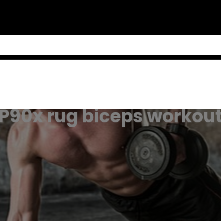
P90x rug biceps workou