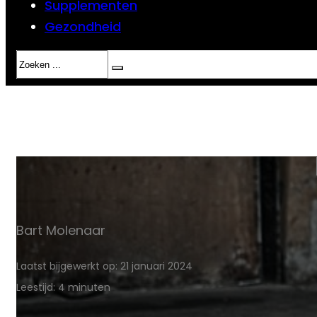
Supplementen
Gezondheid
Zoeken
Bart Molenaar
Laatst bijgewerkt op: 21 januari 2024
Leestijd: 4 minuten