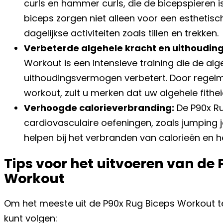
curls en hammer curls, die de bicepspieren i
biceps zorgen niet alleen voor een esthetisch 
dagelijkse activiteiten zoals tillen en trekken.
Verbeterde algehele kracht en uithoudi
Workout is een intensieve training die de alg
uithoudingsvermogen verbetert. Door regel
workout, zult u merken dat uw algehele fithei
Verhoogde calorieverbranding:
De P90x R
cardiovasculaire oefeningen, zoals jumping 
helpen bij het verbranden van calorieën en h
Tips voor het uitvoeren van de
Workout
Om het meeste uit de P90x Rug Biceps Workout te h
kunt volgen: