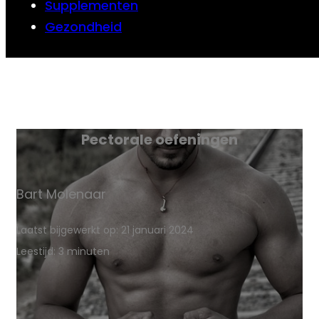
Supplementen
Gezondheid
Pectorale oefeningen
Bart Molenaar
Laatst bijgewerkt op: 21 januari 2024
Leestijd: 3 minuten