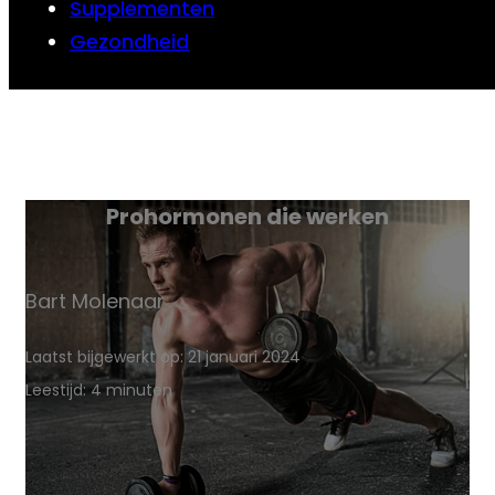
Supplementen
Gezondheid
Prohormonen die werken
Bart Molenaar
Laatst bijgewerkt op: 21 januari 2024
Leestijd: 4 minuten