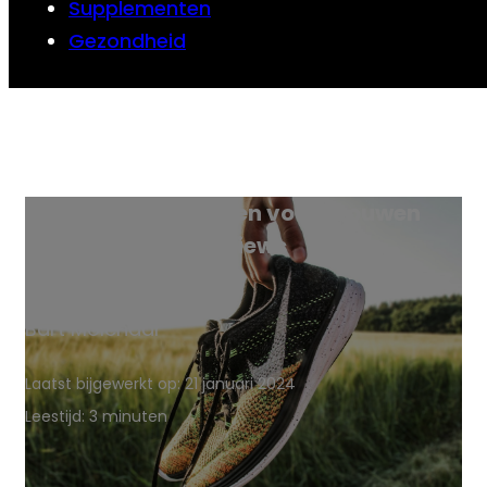
Supplementen
Gezondheid
Wandelschoenen voor vrouwen
reviews
Bart Molenaar
Laatst bijgewerkt op: 21 januari 2024
Leestijd: 3 minuten