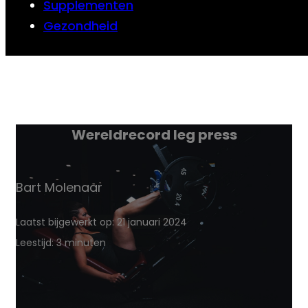
Supplementen
Gezondheid
Wereldrecord leg press
Bart Molenaar
Laatst bijgewerkt op: 21 januari 2024
Leestijd: 3 minuten